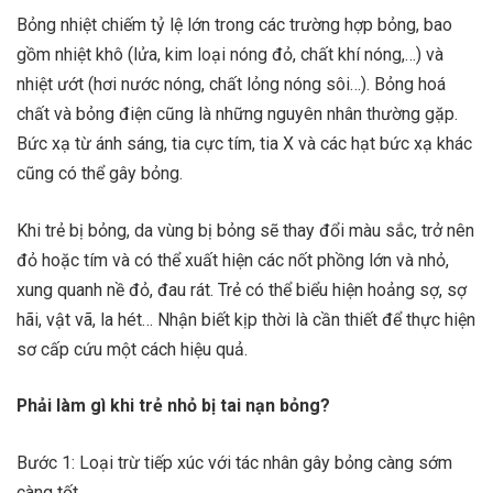
Bỏng nhiệt chiếm tỷ lệ lớn trong các trường hợp bỏng, bao
gồm nhiệt khô (lửa, kim loại nóng đỏ, chất khí nóng,…) và
nhiệt ướt (hơi nước nóng, chất lỏng nóng sôi…). Bỏng hoá
chất và bỏng điện cũng là những nguyên nhân thường gặp.
Bức xạ từ ánh sáng, tia cực tím, tia X và các hạt bức xạ khác
cũng có thể gây bỏng.
Khi trẻ bị bỏng, da vùng bị bỏng sẽ thay đổi màu sắc, trở nên
đỏ hoặc tím và có thể xuất hiện các nốt phồng lớn và nhỏ,
xung quanh nề đỏ, đau rát. Trẻ có thể biểu hiện hoảng sợ, sợ
hãi, vật vã, la hét… Nhận biết kịp thời là cần thiết để thực hiện
sơ cấp cứu một cách hiệu quả.
Phải làm gì khi trẻ nhỏ bị tai nạn bỏng?
Bước 1: Loại trừ tiếp xúc với tác nhân gây bỏng càng sớm
càng tốt