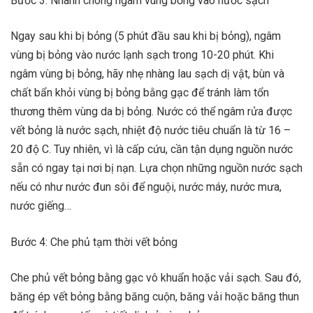
Bước 3: Nhanh chóng ngâm vùng bỏng vào nước sạch
Ngay sau khi bị bỏng (5 phút đầu sau khi bị bỏng), ngâm
vùng bị bỏng vào nước lạnh sạch trong 10-20 phút. Khi
ngâm vùng bị bỏng, hãy nhẹ nhàng lau sạch dị vật, bùn và
chất bẩn khỏi vùng bị bỏng bằng gạc để tránh làm tổn
thương thêm vùng da bị bỏng. Nước có thể ngâm rửa được
vết bỏng là nước sạch, nhiệt độ nước tiêu chuẩn là từ 16 –
20 độ C. Tuy nhiên, vì là cấp cứu, cần tận dụng nguồn nước
sẵn có ngay tại nơi bị nạn. Lựa chọn những nguồn nước sạch
nếu có như nước đun sôi để nguội, nước máy, nước mưa,
nước giếng…
Bước 4: Che phủ tạm thời vết bỏng
Che phủ vết bỏng bằng gạc vô khuẩn hoặc vải sạch. Sau đó,
băng ép vết bỏng bằng băng cuộn, băng vải hoặc băng thun