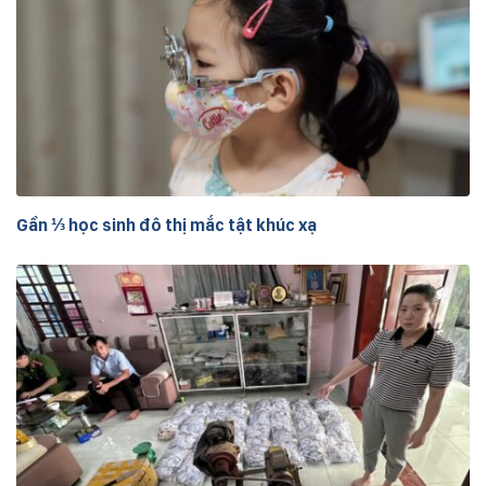
Gần ⅓ học sinh đô thị mắc tật khúc xạ