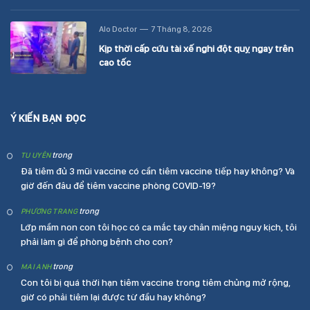
Alo Doctor
7 Tháng 8, 2026
Kịp thời cấp cứu tài xế nghi đột quỵ ngay trên
cao tốc
Ý KIẾN BẠN ĐỌC
trong
TU UYÊN
Đã tiêm đủ 3 mũi vaccine có cần tiêm vaccine tiếp hay không? Và
giờ đến đâu để tiêm vaccine phòng COVID-19?
trong
PHƯƠNG TRANG
Lớp mầm non con tôi học có ca mắc tay chân miệng nguy kịch, tôi
phải làm gì để phòng bệnh cho con?
trong
MAI ANH
Con tôi bị quá thời hạn tiêm vaccine trong tiêm chủng mở rộng,
giờ có phải tiêm lại được từ đầu hay không?