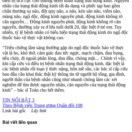
điều trị tích cực cho những bệnh nhân trạng thái động kinh. Nguyên
nhân của trạng thái động kinh rất đa dạng và phức tạp bao gồm
chấn thương sọ não, đột quỵ não, u não, kén sán não, viêm não,
màng não, ngộ độc, động kinh nguyên phát, động kinh không rõ
căn nguyên… Động kinh nguyên phát, động kinh không rõ căn
nguyên, thường xảy ra ở lứa tuổi dưới 20, đặc biệt ở trẻ em. Tuy
nhiên, tỷ lệ bệnh nhân có biểu hiện trạng thái động kinh do ngộ độc
thuốc bảo vệ thực vật không cao.
“Triệu chứng lâm sàng thường gặp do ngộ độc thuốc bảo vệ thực
vật là ho, khó thở, cảm giác đau tức ngực, mạch chậm, đau bụng,
tiêu chảy, đi ngoài phân lỏng, đau đầu, chóng mặt… Chính vì vậy,
khi cấp cứu và điều trị bệnh nhân trạng thái động kinh, đặc biệt là
các bệnh nhân rối loạn ý thức nặng, hôn mê sâu, các bác sĩ cấp cứu
ban đầu cần khai thác thật kỹ thông tin từ người hộ tống, gia đình,
người thân của bệnh nhân cũng như nhanh chóng làm các xét
nghiệm để tìm được nguyên nhân, căn nguyên của trạng thái động
kinh” – bác sĩ Toàn cho bết thêm.
TIN NỔI BẬT 3
Theo
Bệnh viện Trung ương Quân đội 108
Link bài gốc
Lấy link
Bài viết liên quan