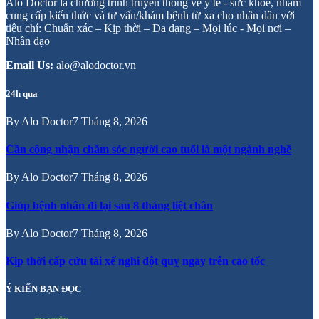
Alo Doctor là chương trình truyền thông về y tế - sức khỏe, nhằm
cung cấp kiến thức và tư vấn/khám bệnh từ xa cho nhân dân với
tiêu chí: Chuẩn xác – Kịp thời – Đa dạng – Mọi lúc - Mọi nơi –
Nhân đạo
Email Us:
alo@alodoctor.vn
24h qua
By
Alo Doctor
7 Tháng 8, 2026
Cần công nhận chăm sóc người cao tuổi là một ngành nghề
By
Alo Doctor
7 Tháng 8, 2026
Giúp bệnh nhân đi lại sau 8 tháng liệt chân
By
Alo Doctor
7 Tháng 8, 2026
Kịp thời cấp cứu tài xế nghi đột quỵ ngay trên cao tốc
Ý KIẾN BẠN ĐỌC