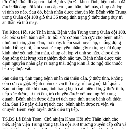
tức được đưa đi cấp cứu tại Bệnh viện Đa khoa Tỉnh, bệnh nhân đã
được đặt ống nội khí quản cấp cứu, an thần, thở máy, chụp cắt lớp
vi tính sọ não. Sau đó, bệnh nhân được chuyển lên Bệnh viện Trung
ương Quân đội 108 giờ thứ 36 trong tình trạng ý thức đang duy trì
an thần và thở máy.
Tại Khoa Hồi sức Thần kinh, Bệnh viện Trung ương Quân đội 108,
các bác sĩ tiến hành điều trị hồi sức cơ bản tích cực cho bệnh nhân
như: an thần, giảm đau, thở máy, kiểm soát huyết áp, chống động
kinh. Đồng thời, tầm soát các nguyên nhân gây ra trạng thái động
kinh như xét nghiệm máu, chụp cắt lớp vi tính sọ não, chọc dịch
ống sống thắt lưng xét nghiệm dịch não tủy. Bệnh nhân được xác
định nguyên nhân gây ra trạng thái động kinh là do ngộ độc thuốc
bảo vệ thực vật.
Sau điều trị, tình trạng bệnh nhân cải thiện dần, ý thức tỉnh, không
còn cơn co giật. Bệnh nhân đã cai thở máy, rút ống nội khí quản.
Sau rút ống nội khí quản, tình trạng bệnh cải thiện dần, ý thức tỉnh,
tiếp xúc được, tự thở êm, trò chuyện được với mọi người xung
quanh. Bệnh nhân được điều trị tích cực, tình trạng bệnh cải thiện
dần. Sau 15 ngày điều trị tích cực, bệnh nhân được ra viện và
chuyển Bệnh viện tuyến dưới điều trị tiếp.
TS.BS Lê Đình Toàn, Chủ nhiệm Khoa Hồi sức Thần kinh cho
biết, Bệnh viện Trung ương Quân đội 108 thường xuyên cấp cứu và