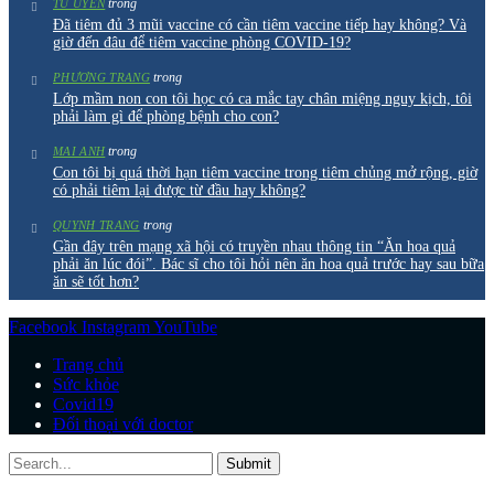
trong
TU UYÊN
Đã tiêm đủ 3 mũi vaccine có cần tiêm vaccine tiếp hay không? Và
giờ đến đâu để tiêm vaccine phòng COVID-19?
trong
PHƯƠNG TRANG
Lớp mầm non con tôi học có ca mắc tay chân miệng nguy kịch, tôi
phải làm gì để phòng bệnh cho con?
trong
MAI ANH
Con tôi bị quá thời hạn tiêm vaccine trong tiêm chủng mở rộng, giờ
có phải tiêm lại được từ đầu hay không?
trong
QUYNH TRANG
Gần đây trên mạng xã hội có truyền nhau thông tin “Ăn hoa quả
phải ăn lúc đói”. Bác sĩ cho tôi hỏi nên ăn hoa quả trước hay sau bữa
ăn sẽ tốt hơn?
Facebook
Instagram
YouTube
Trang chủ
Sức khỏe
Covid19
Đối thoại với doctor
Submit