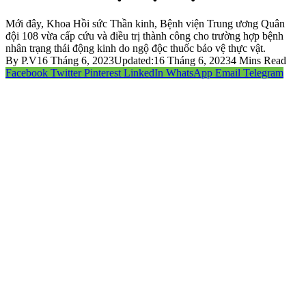
Mới đây, Khoa Hồi sức Thần kinh, Bệnh viện Trung ương Quân
đội 108 vừa cấp cứu và điều trị thành công cho trường hợp bệnh
nhân trạng thái động kinh do ngộ độc thuốc bảo vệ thực vật.
By
P.V
16 Tháng 6, 2023
Updated:
16 Tháng 6, 2023
4 Mins Read
Facebook
Twitter
Pinterest
LinkedIn
WhatsApp
Email
Telegram