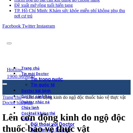
Đề xuất mở rộng tuổi hiến tạng
TP. Hồ Chí Minh: Khám sức khỏe miễn phí không phụ thu
nơi cư trú
Facebook
Twitter
Instagram
Trang chủ
Hotline
Tin mới Doctor
1900.969600
Tin trong nước
Tin quốc tế
Doctor bắt bệnh
Doctor cảnh báo
Trang chủ
»
Lên cơn động kinh do ngộ độc thuốc bảo vệ thực vật
Doctor bắt bệnh
Doctor nhắc nè
Chữa lành
Cocktail kháng thể
Lên cơn động kinh do ngộ độc
Video
Đối thoại với Doctor
thuốc bảo vệ thực vật
Bản tin Alo Doctor