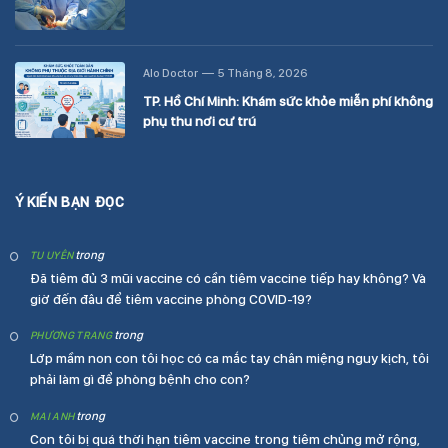
Alo Doctor
5 Tháng 8, 2026
TP. Hồ Chí Minh: Khám sức khỏe miễn phí không
phụ thu nơi cư trú
Ý KIẾN BẠN ĐỌC
trong
TU UYÊN
Đã tiêm đủ 3 mũi vaccine có cần tiêm vaccine tiếp hay không? Và
giờ đến đâu để tiêm vaccine phòng COVID-19?
trong
PHƯƠNG TRANG
Lớp mầm non con tôi học có ca mắc tay chân miệng nguy kịch, tôi
phải làm gì để phòng bệnh cho con?
trong
MAI ANH
Con tôi bị quá thời hạn tiêm vaccine trong tiêm chủng mở rộng,