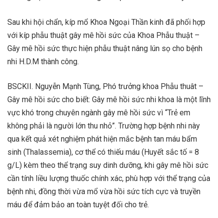
Sau khi hội chẩn, kíp mổ Khoa Ngoại Thần kinh đã phối hợp
với kíp phẫu thuật gây mê hồi sức của Khoa Phẫu thuật –
Gây mê hồi sức thực hiện phẫu thuật nâng lún sọ cho bệnh
nhi H.D.M thành công.
BSCKII. Nguyễn Mạnh Tùng, Phó trưởng khoa Phẫu thuât –
Gây mê hồi sức cho biết: Gây mê hồi sức nhi khoa là một lĩnh
vực khó trong chuyên ngành gây mê hồi sức vì “Trẻ em
không phải là người lớn thu nhỏ”. Trường hợp bệnh nhi này
qua kết quả xét nghiệm phát hiện mắc bệnh tan máu bẩm
sinh (Thalassemia), cơ thể có thiếu máu (Huyết sắc tố = 8
g/L) kèm theo thể trạng suy dinh dưỡng, khi gây mê hồi sức
cần tính liều lượng thuốc chính xác, phù hợp với thể trạng của
bệnh nhi, đồng thời vừa mổ vừa hồi sức tích cực và truyền
máu để đảm bảo an toàn tuyệt đối cho trẻ.