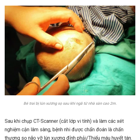
Bé trai bị lún xương sọ sau khi ngã từ nhà sàn cao 2m.
Sau khi chụp CT-Scanner (cắt lớp vi tính) và làm các xét
nghiệm cận lâm sàng, bệnh nhi được chẩn đoán là chấn
thương sọ não vỡ lún xương đỉnh phải/Thiếu máu huyết tán.