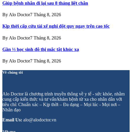
Giúp bệnh nhân đi lại sau 8 tháng liệt chân
By
Alo Doctor
7 Tháng 8, 2026
Kịp thời cấp cứu tài xế nghi đột quỵ ngay trên cao tốc
By
Alo Doctor
7 Tháng 8, 2026
Gần ⅓ học sinh đô thị mắc tật khúc xạ
By
Alo Doctor
7 Tháng 8, 2026
Về chúng tôi
Alo Doctor là chương trình truyền thông về y tế - sức khỏe, nhằm
cung cấp kiến thức và tư vấn/khám bệnh từ xa cho nhân dân với
tiêu chí: Chuẩn xác – Kịp thời – Đa dạng – Mọi lúc - Mọi nơi –
Nhân đạo
Email Us:
alo@alodoctor.vn
24h qua