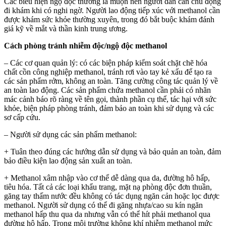
Các biểu hiện ngộ độc thường là muộn nên người dân cần chủ động
đi khám khi có nghi ngờ. Người lao động tiếp xúc với methanol cần
được khám sức khỏe thường xuyên, trong đó bắt buộc khám đánh
giá kỹ về mắt và thần kinh trung ương.
Cách phòng tránh nhiễm độc/ngộ độc methanol
– Các cơ quan quản lý: có các biện pháp kiểm soát chặt chẽ hóa
chất cồn công nghiệp methanol, tránh rơi vào tay kẻ xấu để tạo ra
các sản phẩm rởm, không an toàn. Tăng cường công tác quản lý về
an toàn lao động. Các sản phẩm chứa methanol cần phải có nhãn
mác cảnh báo rõ ràng về tên gọi, thành phần cụ thể, tác hại với sức
khỏe, biện pháp phòng tránh, đảm bảo an toàn khi sử dụng và các
sơ cấp cứu.
– Người sử dụng các sản phẩm methanol:
+ Tuân theo đúng các hướng dẫn sử dụng và bảo quản an toàn, đảm
bảo điều kiện lao động sản xuất an toàn.
+ Methanol xâm nhập vào cơ thể dễ dàng qua da, đường hô hấp,
tiêu hóa. Tất cả các loại khẩu trang, mặt nạ phòng độc đơn thuần,
găng tay thấm nước đều không có tác dụng ngăn cản hoặc lọc được
methanol. Người sử dụng có thể đi găng nhựa/cao su kín ngăn
methanol hấp thu qua da nhưng vẫn có thể hít phải methanol qua
đường hô hấp. Trong môi trường không khí nhiễm methanol mức