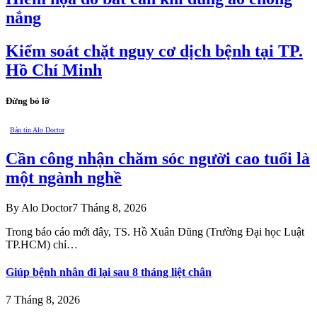
nắng
Kiểm soát chặt nguy cơ dịch bệnh tại TP.
Hồ Chí Minh
Đừng bỏ lỡ
Bản tin Alo Doctor
Cần công nhận chăm sóc người cao tuổi là
một ngành nghề
By
Alo Doctor
7 Tháng 8, 2026
Trong báo cáo mới đây, TS. Hồ Xuân Dũng (Trường Đại học Luật
TP.HCM) chỉ…
Giúp bệnh nhân đi lại sau 8 tháng liệt chân
7 Tháng 8, 2026