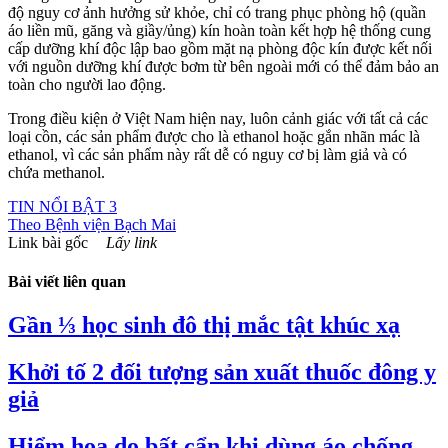
độ nguy cơ ảnh hưởng sử khỏe, chỉ có trang phục phòng hộ (quần
áo liền mũ, găng và giầy/ủng) kín hoàn toàn kết hợp hệ thống cung
cấp dưỡng khí độc lập bao gồm mặt nạ phòng độc kín được kết nối
với nguồn dưỡng khí được bơm từ bên ngoài mới có thể đảm bảo an
toàn cho người lao động.
Trong điều kiện ở Việt Nam hiện nay, luôn cảnh giác với tất cả các
loại cồn, các sản phẩm được cho là ethanol hoặc gắn nhãn mác là
ethanol, vì các sản phẩm này rất dễ có nguy cơ bị làm giả và có
chứa methanol.
TIN NỔI BẬT 3
Theo
Bệnh viện Bạch Mai
Link bài gốc
Lấy link
Bài viết liên quan
Gần ⅓ học sinh đô thị mắc tật khúc xạ
Khởi tố 2 đối tượng sản xuất thuốc đông y
giả
Hiểm họa do bất cẩn khi dùng áo chống