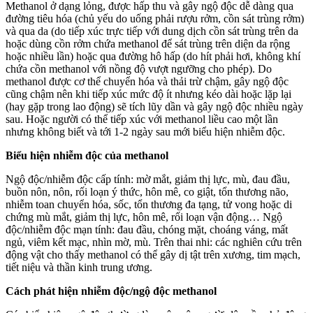
Methanol ở dạng lỏng, được hấp thu và gây ngộ độc dễ dàng qua
đường tiêu hóa (chủ yếu do uống phải rượu rởm, cồn sát trùng rởm)
và qua da (do tiếp xúc trực tiếp với dung dịch cồn sát trùng trên da
hoặc dùng cồn rởm chứa methanol để sát trùng trên diện da rộng
hoặc nhiều lần) hoặc qua đường hô hấp (do hít phải hơi, không khí
chứa cồn methanol với nồng độ vượt ngưỡng cho phép). Do
methanol được cơ thể chuyển hóa và thải trừ chậm, gây ngộ độc
cũng chậm nên khi tiếp xúc mức độ ít nhưng kéo dài hoặc lặp lại
(hay gặp trong lao động) sẽ tích lũy dần và gây ngộ độc nhiều ngày
sau. Hoặc người có thể tiếp xúc với methanol liều cao một lần
nhưng không biết và tới 1-2 ngày sau mới biểu hiện nhiễm độc.
Biểu hiện nhiễm độc của methanol
Ngộ độc/nhiễm độc cấp tính: mờ mắt, giảm thị lực, mù, đau đầu,
buồn nôn, nôn, rối loạn ý thức, hôn mê, co giật, tổn thương não,
nhiễm toan chuyển hóa, sốc, tổn thương đa tạng, tử vong hoặc di
chứng mù mắt, giảm thị lực, hôn mê, rối loạn vận động… Ngộ
độc/nhiễm độc mạn tính: đau đầu, chóng mặt, choáng váng, mất
ngủ, viêm kết mạc, nhìn mờ, mù. Trên thai nhi: các nghiên cứu trên
động vật cho thấy methanol có thể gây dị tật trên xương, tim mạch,
tiết niệu và thần kinh trung ương.
Cách phát hiện nhiễm độc/ngộ độc methanol