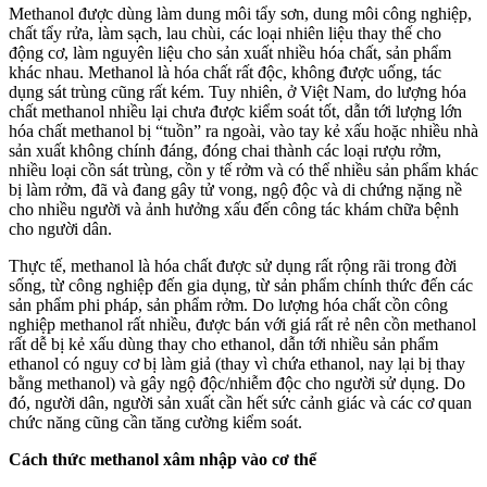
Methanol được dùng làm dung môi tẩy sơn, dung môi công nghiệp,
chất tẩy rửa, làm sạch, lau chùi, các loại nhiên liệu thay thế cho
động cơ, làm nguyên liệu cho sản xuất nhiều hóa chất, sản phẩm
khác nhau. Methanol là hóa chất rất độc, không được uống, tác
dụng sát trùng cũng rất kém. Tuy nhiên, ở Việt Nam, do lượng hóa
chất methanol nhiều lại chưa được kiểm soát tốt, dẫn tới lượng lớn
hóa chất methanol bị “tuồn” ra ngoài, vào tay kẻ xấu hoặc nhiều nhà
sản xuất không chính đáng, đóng chai thành các loại rượu rởm,
nhiều loại cồn sát trùng, cồn y tế rởm và có thể nhiều sản phẩm khác
bị làm rởm, đã và đang gây tử vong, ngộ độc và di chứng nặng nề
cho nhiều người và ảnh hưởng xấu đến công tác khám chữa bệnh
cho người dân.
Thực tế, methanol là hóa chất được sử dụng rất rộng rãi trong đời
sống, từ công nghiệp đến gia dụng, từ sản phẩm chính thức đến các
sản phẩm phi pháp, sản phẩm rởm. Do lượng hóa chất cồn công
nghiệp methanol rất nhiều, được bán với giá rất rẻ nên cồn methanol
rất dễ bị kẻ xấu dùng thay cho ethanol, dẫn tới nhiều sản phẩm
ethanol có nguy cơ bị làm giả (thay vì chứa ethanol, nay lại bị thay
bằng methanol) và gây ngộ độc/nhiễm độc cho người sử dụng. Do
đó, người dân, người sản xuất cần hết sức cảnh giác và các cơ quan
chức năng cũng cần tăng cường kiểm soát.
Cách thức methanol xâm nhập vào cơ thể