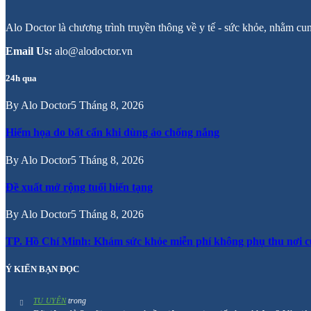
Alo Doctor là chương trình truyền thông về y tế - sức khỏe, nhằm cu
Email Us:
alo@alodoctor.vn
24h qua
By
Alo Doctor
5 Tháng 8, 2026
Hiểm họa do bất cẩn khi dùng áo chống nắng
By
Alo Doctor
5 Tháng 8, 2026
Đề xuất mở rộng tuổi hiến tạng
By
Alo Doctor
5 Tháng 8, 2026
TP. Hồ Chí Minh: Khám sức khỏe miễn phí không phụ thu nơi c
Ý KIẾN BẠN ĐỌC
trong
TU UYÊN