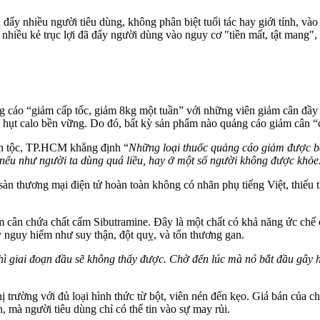
y nhiều người tiêu dùng, không phân biệt tuổi tác hay giới tính, và
 nhiều kẻ trục lợi đã đẩy người dùng vào nguy cơ "tiền mất, tật mang",
g cáo “giảm cấp tốc, giảm 8kg một tuần” với những viên giảm cân đầy
âm hụt calo bền vững. Do đó, bất kỳ sản phẩm nào quảng cáo giảm cân 
 tộc, TP.HCM khẳng định “
Những loại thuốc quảng cáo giảm được ba
nếu như người ta dùng quá liều, hay ở một số người không được khỏe
n thương mại điện tử hoàn toàn không có nhãn phụ tiếng Việt, thiếu t
iảm cân chứa chất cấm Sibutramine. Đây là một chất có khả năng ức ch
 nguy hiểm như suy thận, đột quỵ, và tổn thương gan.
ì giai đoạn đầu sẽ không thấy được. Chờ đến lúc mà nó bắt đầu gây hạ
ị trường với đủ loại hình thức từ bột, viên nén đến kẹo. Giá bán của c
 mà người tiêu dùng chỉ có thể tin vào sự may rủi.