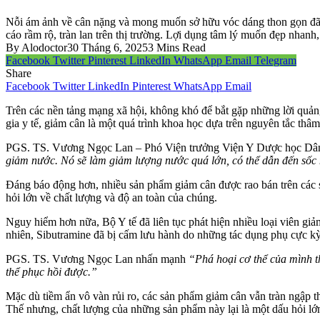
Nỗi ám ảnh về cân nặng và mong muốn sở hữu vóc dáng thon gọn đã đẩ
cáo rầm rộ, tràn lan trên thị trường. Lợi dụng tâm lý muốn đẹp nhanh,
By
Alodoctor
30 Tháng 6, 2025
3 Mins Read
Facebook
Twitter
Pinterest
LinkedIn
WhatsApp
Email
Telegram
Share
Facebook
Twitter
LinkedIn
Pinterest
WhatsApp
Email
Trên các nền tảng mạng xã hội, không khó để bắt gặp những lời quản
gia y tế, giảm cân là một quá trình khoa học dựa trên nguyên tắc th
PGS. TS. Vương Ngọc Lan – Phó Viện trưởng Viện Y Dược học Dân
giảm nước. Nó sẽ làm giảm lượng nước quá lớn, có thể dẫn đến sốc 
Đáng báo động hơn, nhiều sản phẩm giảm cân được rao bán trên các sà
hỏi lớn về chất lượng và độ an toàn của chúng.
Nguy hiểm hơn nữa, Bộ Y tế đã liên tục phát hiện nhiều loại viên g
nhiên, Sibutramine đã bị cấm lưu hành do những tác dụng phụ cực kỳ
PGS. TS. Vương Ngọc Lan nhấn mạnh
“Phá hoại cơ thể của mình th
thể phục hồi được.”
Mặc dù tiềm ẩn vô vàn rủi ro, các sản phẩm giảm cân vẫn tràn ngập th
Thế nhưng, chất lượng của những sản phẩm này lại là một dấu hỏi lớn,