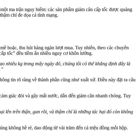
o một ma trận nguy hiểm: các sản phẩm giảm cân cấp tốc được quảng
 thậm chí đe dọa cả tính mạng.
 mê hoặc, thu hút hàng ngàn lượt mua. Tuy nhiên, theo các chuyên
“cấp tốc” đều tiềm ẩn nhiều nguy cơ khôn lường.
o nhiêu kg trong mấy ngày đó, chúng tôi có thể khẳng định đây là
.”
hông tin rõ ràng về thành phần cũng như xuất xứ. Điều này đặt ra câu
ế cảm giác đói và gây mất nước, dẫn đến giảm cân nhanh chóng. Tuy
i lên trên thận, gan rồi, và thậm chí là những tác hại đó còn không
húng không hề rẻ, dao động từ vài trăm đến cả triệu đồng mỗi hộp.