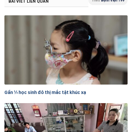
Theo
Bệnh Viện 199
BÀI VIẾT LIÊN QUAN
Gần ⅓ học sinh đô thị mắc tật khúc xạ