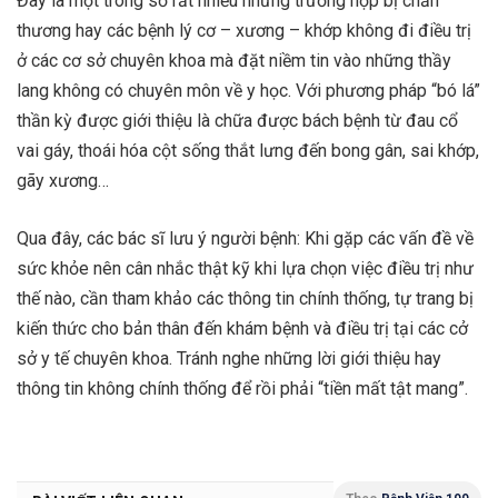
​Đây là một trong số rất nhiều những trường hợp bị chấn
thương hay các bệnh lý cơ – xương – khớp không đi điều trị
ở các cơ sở chuyên khoa mà đặt niềm tin vào những thầy
lang không có chuyên môn về y học. Với phương pháp “bó lá”
thần kỳ được giới thiệu là chữa được bách bệnh từ đau cổ
vai gáy, thoái hóa cột sống thắt lưng đến bong gân, sai khớp,
gãy xương…
Qua đây, các bác sĩ lưu ý người bệnh: Khi gặp các vấn đề về
sức khỏe nên cân nhắc thật kỹ khi lựa chọn việc điều trị như
thế nào, cần tham khảo các thông tin chính thống, tự trang bị
kiến thức cho bản thân đến khám bệnh và điều trị tại các cở
sở y tế chuyên khoa. Tránh nghe những lời giới thiệu hay
thông tin không chính thống để rồi phải “tiền mất tật mang”.