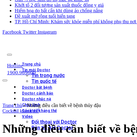
Khởi tố 2 đối tượng sản xuất thuốc đông y giả
Hiểm họa do bất cẩn khi dùng áo chống nắng
Đề xuất mở rộng tuổi hiến tạng
TP. Hồ Chí Minh: Khám sức khỏe miễn phí không phụ thu nơi 
Facebook
Twitter
Instagram
Trang chủ
Hotline
Tin mới Doctor
1900.969600
Tin trong nước
Tin quốc tế
Doctor bắt bệnh
Doctor cảnh báo
Doctor nhắc nè
Trang chủ
Chữa lành
»
Những điều cần biết về bệnh thủy đậu
Cocktail kháng thể
Cocktail kháng thể
Video
Đối thoại với Doctor
Những điều cần biết về b
Bản tin Alo Doctor