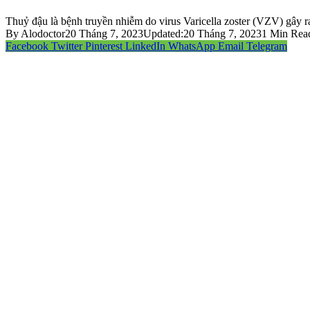
Thuỷ đậu là bệnh truyền nhiễm do virus Varicella zoster (VZV) gây 
By
Alodoctor
20 Tháng 7, 2023
Updated:
20 Tháng 7, 2023
1 Min Rea
Facebook
Twitter
Pinterest
LinkedIn
WhatsApp
Email
Telegram