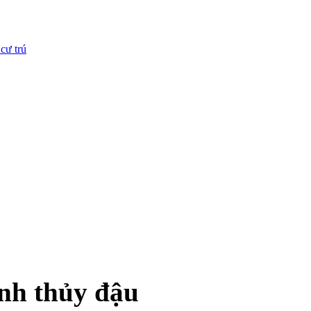
cư trú
ệnh thủy đậu