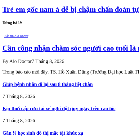
Trẻ em gốc nam á dễ bị chậm chẩn đoán tự
Đừng bỏ lỡ
Bản tin Alo Doctor
Cần công nhận chăm sóc người cao tuổi là
By
Alo Doctor
7 Tháng 8, 2026
Trong báo cáo mới đây, TS. Hồ Xuân Dũng (Trường Đại học Luật
Giúp bệnh nhân đi lại sau 8 tháng liệt chân
7 Tháng 8, 2026
Kịp thời cấp cứu tài xế nghi đột quỵ ngay trên cao tốc
7 Tháng 8, 2026
Gần ⅓ học sinh đô thị mắc tật khúc xạ