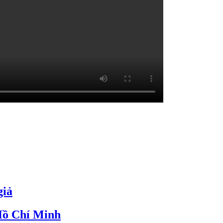
giả
 Hồ Chí Minh