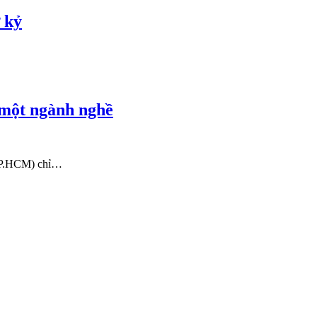
 kỷ
 một ngành nghề
 TP.HCM) chỉ…