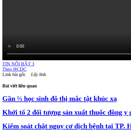
TIN NỔI BẬT 3
Theo
HCDC
Link bài gốc
Lấy link
Bài viết liên quan
Gần ⅓ học sinh đô thị mắc tật khúc xạ
Khởi tố 2 đối tượng sản xuất thuốc đông y 
Kiểm soát chặt nguy cơ dịch bệnh tại TP.