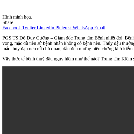
Hình minh họa.
Share
Facebook
Twitter
LinkedIn
Pinterest
WhatsApp
Email
PGS.TS Đỗ Duy Cường – Giám đốc Trung tâm Bệnh nhiệt đới, Bệnh vi
vong, mặc dù tiền sử bệnh nhân không có bệnh nền. Thủy đậu thường
mắc thủy đậu nên rất chủ quan, dẫn đến những biến chứng khó kiểm 
Vậy thực tế bệnh thuỷ đậu nguy hiểm như thế nào? Trung tâm Kiểm s