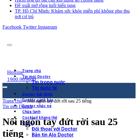
Đề xuất mở rộng tuổi hiến tạng
TP. Hồ Chí Minh: Khám sức khỏe miễn phí không phụ thu
nơi cư trú
Facebook
Twitter
Instagram
Trang chủ
Hotline
Tin mới Doctor
1900.969600
Tin trong nước
Tin quốc tế
Doctor bắt bệnh
Doctor cảnh báo
Trang chủ
»
Nối ngón tay đứt rời sau 25 tiếng
Tin mới Doctor
Doctor nhắc nè
Chữa lành
Cocktail kháng thể
Nối ngón tay đứt rời sau 25
Video
Đối thoại với Doctor
tiếng
Bản tin Alo Doctor