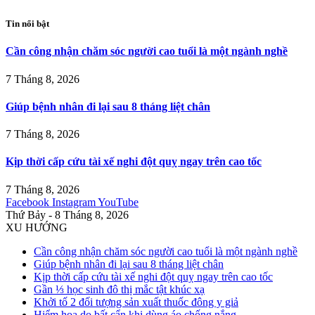
Tin nổi bật
Cần công nhận chăm sóc người cao tuổi là một ngành nghề
7 Tháng 8, 2026
Giúp bệnh nhân đi lại sau 8 tháng liệt chân
7 Tháng 8, 2026
Kịp thời cấp cứu tài xế nghi đột quỵ ngay trên cao tốc
7 Tháng 8, 2026
Facebook
Instagram
YouTube
Thứ Bảy - 8 Tháng 8, 2026
XU HƯỚNG
Cần công nhận chăm sóc người cao tuổi là một ngành nghề
Giúp bệnh nhân đi lại sau 8 tháng liệt chân
Kịp thời cấp cứu tài xế nghi đột quỵ ngay trên cao tốc
Gần ⅓ học sinh đô thị mắc tật khúc xạ
Khởi tố 2 đối tượng sản xuất thuốc đông y giả
Hiểm họa do bất cẩn khi dùng áo chống nắng