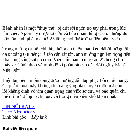
Bệnh nhân là một “thủy thủ” bị đứt rời ngón trỏ tay phải trong lúc
làm việc. Ngón tay được sơ cứu và bảo quản đúng cách, nhưng do
bão lớn, anh phải mất tới 25 tiếng mới được đưa đến bệnh viện.
Trong những ca nối chi thể, thời gian thiếu máu kéo dài (thường tối
đa khoảng 6-8 tiếng) là rào cản rất lớn, ảnh hưởng nghiêm trọng đến
khả năng sống sót của mô. Việc nối thành công sau 25 tiếng cho
thấy sự thành thạo và trình độ vi phẫu rất cao của đội ngũ y bác sĩ
Việt Đức.
Hiện tại, bệnh nhân đang được hướng dẫn tập phục hồi chức năng.
Ca phẫu thuật này không chỉ mang ý nghĩa chuyên môn mà còn là
lời khẳng định về tầm quan trọng của việc sơ cứu và bảo quản chi
thể đứt rời đúng cách ngay cả trong điều kiện khó khăn nhất.
TIN NỔI BẬT 3
Theo
Alodoctor.vn
Link bài gốc
Lấy link
Bài viết liên quan