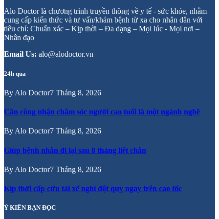
Alo Doctor là chương trình truyền thông về y tế - sức khỏe, nhằm
cung cấp kiến thức và tư vấn/khám bệnh từ xa cho nhân dân với
tiêu chí: Chuẩn xác – Kịp thời – Đa dạng – Mọi lúc - Mọi nơi –
Nhân đạo
Email Us:
alo@alodoctor.vn
24h qua
By
Alo Doctor
7 Tháng 8, 2026
Cần công nhận chăm sóc người cao tuổi là một ngành nghề
By
Alo Doctor
7 Tháng 8, 2026
Giúp bệnh nhân đi lại sau 8 tháng liệt chân
By
Alo Doctor
7 Tháng 8, 2026
Kịp thời cấp cứu tài xế nghi đột quỵ ngay trên cao tốc
Ý KIẾN BẠN ĐỌC