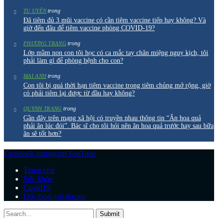
trong
TU UYÊN
Đã tiêm đủ 3 mũi vaccine có cần tiêm vaccine tiếp hay không? Và
giờ đến đâu để tiêm vaccine phòng COVID-19?
trong
PHƯƠNG TRANG
Lớp mầm non con tôi học có ca mắc tay chân miệng nguy kịch, tôi
phải làm gì để phòng bệnh cho con?
trong
MAI ANH
Con tôi bị quá thời hạn tiêm vaccine trong tiêm chủng mở rộng, giờ
có phải tiêm lại được từ đầu hay không?
trong
QUYNH TRANG
Gần đây trên mạng xã hội có truyền nhau thông tin “Ăn hoa quả
phải ăn lúc đói”. Bác sĩ cho tôi hỏi nên ăn hoa quả trước hay sau bữa
ăn sẽ tốt hơn?
Facebook
Instagram
YouTube
Trang chủ
Sức khỏe
Covid19
Đối thoại với doctor
Submit