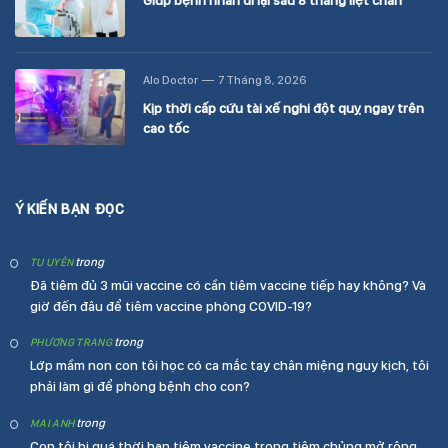
Giúp bệnh nhân đi lại sau 8 tháng liệt chân
Alo Doctor
7 Tháng 8, 2026
Kịp thời cấp cứu tài xế nghi đột quỵ ngay trên
cao tốc
Ý KIẾN BẠN ĐỌC
trong
TU UYÊN
Đã tiêm đủ 3 mũi vaccine có cần tiêm vaccine tiếp hay không? Và
giờ đến đâu để tiêm vaccine phòng COVID-19?
trong
PHƯƠNG TRANG
Lớp mầm non con tôi học có ca mắc tay chân miệng nguy kịch, tôi
phải làm gì để phòng bệnh cho con?
trong
MAI ANH
Con tôi bị quá thời hạn tiêm vaccine trong tiêm chủng mở rộng,