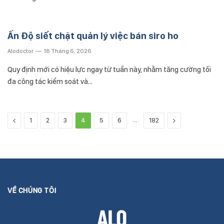
Ấn Độ siết chặt quản lý việc bán siro ho
Alodoctor
18 Tháng 6, 2026
Quy định mới có hiệu lực ngay từ tuần này, nhằm tăng cường tối
đa công tác kiểm soát và…
Previous
…
Next
1
2
3
4
5
6
182
VỀ CHÚNG TÔI