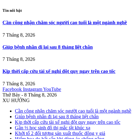
Tin nổi bật
Cần công nhận chăm sóc người cao tuổi là một ngành nghề
7 Tháng 8, 2026
Giúp bệnh nhân đi lại sau 8 tháng liệt chân
7 Tháng 8, 2026
Kịp thời cấp cứu tài xế nghi đột quỵ ngay trên cao tốc
7 Tháng 8, 2026
Facebook
Instagram
YouTube
Thứ Bảy - 8 Tháng 8, 2026
XU HƯỚNG
Cần công nhận chăm sóc người cao tuổi là một ngành nghề
Giúp bệnh nhân đi lại sau 8 tháng liệt chân
Kịp thời cấp cứu tài xế nghi đột quỵ ngay trên cao tốc
Gần ⅓ học sinh đô thị mắc tật khúc xạ
Khởi tố 2 đối tượng sản xuất thuốc đông y giả
Hiểm họa do bất cẩn khi dùng áo chống nắng