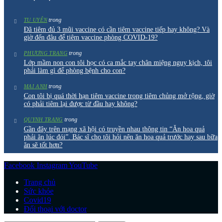
trong
TU UYÊN
Đã tiêm đủ 3 mũi vaccine có cần tiêm vaccine tiếp hay không? Và
giờ đến đâu để tiêm vaccine phòng COVID-19?
trong
PHƯƠNG TRANG
Lớp mầm non con tôi học có ca mắc tay chân miệng nguy kịch, tôi
phải làm gì để phòng bệnh cho con?
trong
MAI ANH
Con tôi bị quá thời hạn tiêm vaccine trong tiêm chủng mở rộng, giờ
có phải tiêm lại được từ đầu hay không?
trong
QUYNH TRANG
Gần đây trên mạng xã hội có truyền nhau thông tin “Ăn hoa quả
phải ăn lúc đói”. Bác sĩ cho tôi hỏi nên ăn hoa quả trước hay sau bữa
ăn sẽ tốt hơn?
Facebook
Instagram
YouTube
Trang chủ
Sức khỏe
Covid19
Đối thoại với doctor