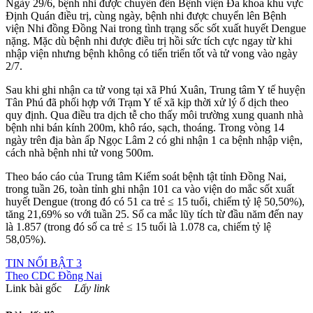
Ngày 29/6, bệnh nhi được chuyển đến Bệnh viện Đa khoa khu vực
Định Quán điều trị, cùng ngày, bệnh nhi được chuyển lên Bệnh
viện Nhi đồng Đồng Nai trong tình trạng sốc sốt xuất huyết Dengue
nặng. Mặc dù bệnh nhi được điều trị hồi sức tích cực ngay từ khi
nhập viện nhưng bệnh không có tiến triển tốt và tử vong vào ngày
2/7.
Sau khi ghi nhận ca tử vong tại xã Phú Xuân, Trung tâm Y tế huyện
Tân Phú đã phối hợp với Trạm Y tế xã kịp thời xử lý ổ dịch theo
quy định. Qua điều tra dịch tễ cho thấy môi trường xung quanh nhà
bệnh nhi bán kính 200m, khô ráo, sạch, thoáng. Trong vòng 14
ngày trên địa bàn ấp Ngọc Lâm 2 có ghi nhận 1 ca bệnh nhập viện,
cách nhà bệnh nhi tử vong 500m.
Theo báo cáo của Trung tâm Kiểm soát bệnh tật tỉnh Đồng Nai,
trong tuần 26, toàn tỉnh ghi nhận 101 ca vào viện do mắc sốt xuất
huyết Dengue (trong đó có 51 ca trẻ ≤ 15 tuổi, chiếm tỷ lệ 50,50%),
tăng 21,69% so với tuần 25. Số ca mắc lũy tích từ đầu năm đến nay
là 1.857 (trong đó số ca trẻ ≤ 15 tuổi là 1.078 ca, chiếm tỷ lệ
58,05%).
TIN NỔI BẬT 3
Theo
CDC Đồng Nai
Link bài gốc
Lấy link