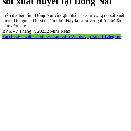
sốt xuất huyết tại Đồng Nai
Trên địa bàn tỉnh Đồng Nai vừa ghi nhận 1 ca tử vong do sốt xuất
huyết Dengue tại huyện Tân Phú. Đây là ca tử vong thứ 5 từ đầu
năm đến nay.
By
P.V
7 Tháng 7, 2023
2 Mins Read
Facebook
Twitter
Pinterest
LinkedIn
WhatsApp
Email
Telegram