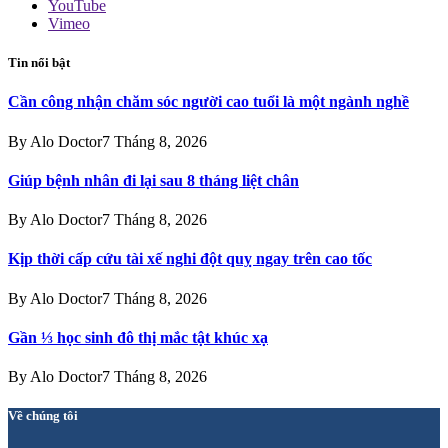
YouTube
Vimeo
Tin nổi bật
Cần công nhận chăm sóc người cao tuổi là một ngành nghề
By
Alo Doctor
7 Tháng 8, 2026
Giúp bệnh nhân đi lại sau 8 tháng liệt chân
By
Alo Doctor
7 Tháng 8, 2026
Kịp thời cấp cứu tài xế nghi đột quỵ ngay trên cao tốc
By
Alo Doctor
7 Tháng 8, 2026
Gần ⅓ học sinh đô thị mắc tật khúc xạ
By
Alo Doctor
7 Tháng 8, 2026
Về chúng tôi