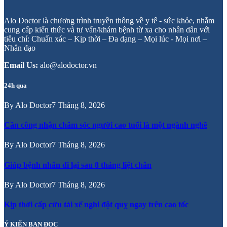
Alo Doctor là chương trình truyền thông về y tế - sức khỏe, nhằm
cung cấp kiến thức và tư vấn/khám bệnh từ xa cho nhân dân với
tiêu chí: Chuẩn xác – Kịp thời – Đa dạng – Mọi lúc - Mọi nơi –
Nhân đạo
Email Us:
alo@alodoctor.vn
24h qua
By
Alo Doctor
7 Tháng 8, 2026
Cần công nhận chăm sóc người cao tuổi là một ngành nghề
By
Alo Doctor
7 Tháng 8, 2026
Giúp bệnh nhân đi lại sau 8 tháng liệt chân
By
Alo Doctor
7 Tháng 8, 2026
Kịp thời cấp cứu tài xế nghi đột quỵ ngay trên cao tốc
Ý KIẾN BẠN ĐỌC