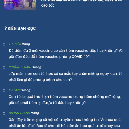
cao tốc
Ý KIẾN BẠN ĐỌC
trong
TU UYÊN
Đã tiêm đủ 3 mũi vaccine có cần tiêm vaccine tiếp hay không? Và
giờ đến đâu để tiêm vaccine phòng COVID-19?
trong
PHƯƠNG TRANG
Lớp mầm non con tôi học có ca mắc tay chân miệng nguy kịch, tôi
phải làm gì để phòng bệnh cho con?
trong
MAI ANH
Con tôi bị quá thời hạn tiêm vaccine trong tiêm chủng mở rộng,
giờ có phải tiêm lại được từ đầu hay không?
trong
QUYNH TRANG
Gần đây trên mạng xã hội có truyền nhau thông tin “Ăn hoa quả
phải ăn lúc đói”. Bác sĩ cho tôi hỏi nên ăn hoa quả trước hay sau