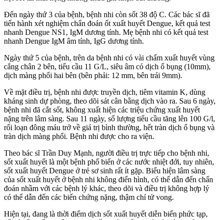
Đến ngày thứ 3 của bệnh, bệnh nhi còn sốt 38 độ C. Các bác sĩ đã
tiến hành xét nghiệm chẩn đoán ốt xuất huyết Dengue, kết quả test
nhanh Dengue NS1, IgM dương tính. Mẹ bệnh nhi có kết quả test
nhanh Dengue IgM âm tính, IgG dương tính.
Ngày thứ 5 của bệnh, trên da bệnh nhi có vài chấm xuất huyết vùng
cẳng chân 2 bên, tiểu cầu 11 G/L, siêu âm có dịch ổ bụng (10mm),
dịch màng phổi hai bên (bên phải: 12 mm, bên trái 9mm).
Về mặt điều trị, bệnh nhi được truyền dịch, tiêm vitamin K, dùng
kháng sinh dự phòng, theo dõi sát cân bằng dịch vào ra. Sau 6 ngày,
bệnh nhi đã cắt sốt, không xuất hiện các triệu chứng xuất huyết
nặng trên lâm sàng. Sau 11 ngày, số lượng tiểu cầu tăng lên 100 G/l,
rối loạn đông máu trở về giá trị bình thường, hết tràn dịch ổ bụng và
tràn dịch màng phổi. Bệnh nhi được cho ra viện.
Theo bác sĩ Trần Duy Mạnh, người điều trị trực tiếp cho bệnh nhi,
sốt xuất huyết là một bệnh phổ biến ở các nước nhiệt đới, tuy nhiên,
sốt xuất huyết Dengue ở trẻ sơ sinh rất ít gặp. Biểu hiện lâm sàng
của sốt xuất huyết ở bệnh nhi không điển hình, có thể dẫn đến chẩn
đoán nhầm với các bệnh lý khác, theo dõi và điều trị không hợp lý
có thể dẫn đến các biến chứng nặng, thậm chí tử vong.
Hiện tại, đang là thời điểm dịch sốt xuất huyết diễn biến phức tạp,