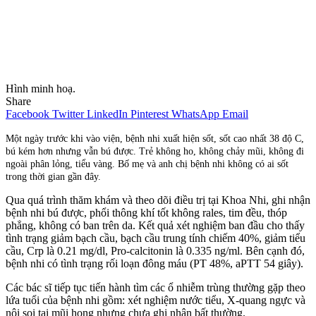
Hình minh hoạ.
Share
Facebook
Twitter
LinkedIn
Pinterest
WhatsApp
Email
Một ngày trước khi vào viện, bệnh nhi xuất hiện sốt, sốt cao nhất 38 độ C,
bú kém hơn nhưng vẫn bú được. Trẻ không ho, không chảy mũi, không đi
ngoài phân lỏng, tiểu vàng. Bố mẹ và anh chị bệnh nhi không có ai sốt
trong thời gian gần đây.
Qua quá trình thăm khám và theo dõi điều trị tại Khoa Nhi, ghi nhận
bệnh nhi bú được, phổi thông khí tốt không rales, tim đều, thóp
phẳng, không có ban trên da. Kết quả xét nghiệm ban đầu cho thấy
tình trạng giảm bạch cầu, bạch cầu trung tính chiếm 40%, giảm tiểu
cầu, Crp là 0.21 mg/dl, Pro-calcitonin là 0.335 ng/ml. Bên cạnh đó,
bệnh nhi có tình trạng rối loạn đông máu (PT 48%, aPTT 54 giây).
Các bác sĩ tiếp tục tiến hành tìm các ổ nhiễm trùng thường gặp theo
lứa tuổi của bệnh nhi gồm: xét nghiệm nước tiểu, X-quang ngực và
nội soi tai mũi họng nhưng chưa ghi nhận bất thường.