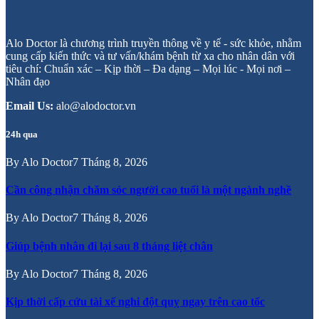
Alo Doctor là chương trình truyền thông về y tế - sức khỏe, nhằm
cung cấp kiến thức và tư vấn/khám bệnh từ xa cho nhân dân với
tiêu chí: Chuẩn xác – Kịp thời – Đa dạng – Mọi lúc - Mọi nơi –
Nhân đạo
Email Us:
alo@alodoctor.vn
24h qua
By
Alo Doctor
7 Tháng 8, 2026
Cần công nhận chăm sóc người cao tuổi là một ngành nghề
By
Alo Doctor
7 Tháng 8, 2026
Giúp bệnh nhân đi lại sau 8 tháng liệt chân
By
Alo Doctor
7 Tháng 8, 2026
Kịp thời cấp cứu tài xế nghi đột quỵ ngay trên cao tốc