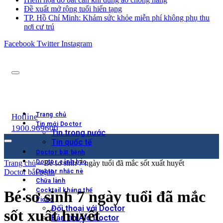
Đề xuất mở rộng tuổi hiến tạng
TP. Hồ Chí Minh: Khám sức khỏe miễn phí không phụ thu
nơi cư trú
Facebook
Twitter
Instagram
Trang chủ
Hotline
Tin mới Doctor
1900.969600
Tin trong nước
Tin quốc tế
Doctor bắt bệnh
Doctor cảnh báo
Trang chủ
»
Bé sơ sinh 7 ngày tuổi đã mắc sốt xuất huyết
Doctor bắt bệnh
Doctor nhắc nè
Chữa lành
Cocktail kháng thể
Bé sơ sinh 7 ngày tuổi đã mắc
Video
Đối thoại với Doctor
sốt xuất huyết
Bản tin Alo Doctor