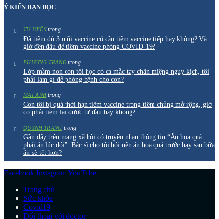
Ý KIẾN BẠN ĐỌC
trong
TU UYÊN
Đã tiêm đủ 3 mũi vaccine có cần tiêm vaccine tiếp hay không? Và
giờ đến đâu để tiêm vaccine phòng COVID-19?
trong
PHƯƠNG TRANG
Lớp mầm non con tôi học có ca mắc tay chân miệng nguy kịch, tôi
phải làm gì để phòng bệnh cho con?
trong
MAI ANH
Con tôi bị quá thời hạn tiêm vaccine trong tiêm chủng mở rộng, giờ
có phải tiêm lại được từ đầu hay không?
trong
QUYNH TRANG
Gần đây trên mạng xã hội có truyền nhau thông tin “Ăn hoa quả
phải ăn lúc đói”. Bác sĩ cho tôi hỏi nên ăn hoa quả trước hay sau bữa
ăn sẽ tốt hơn?
Facebook
Instagram
YouTube
Trang chủ
Sức khỏe
Covid19
Đối thoại với doctor