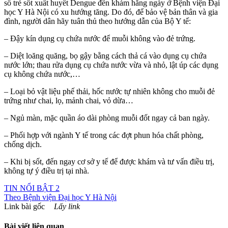
số trẻ sốt xuất huyết Dengue đến khám hằng ngày ở Bệnh viện Đại
học Y Hà Nội có xu hướng tăng. Do đó, để bảo vệ bản thân và gia
đình, người dân hãy tuân thủ theo hướng dẫn của Bộ Y tế:
– Đậy kín dụng cụ chứa nước để muỗi không vào đẻ trứng.
– Diệt loăng quăng, bọ gậy bằng cách thả cá vào dụng cụ chứa
nước lớn; thau rửa dụng cụ chứa nước vừa và nhỏ, lật úp các dụng
cụ không chứa nước,…
– Loại bỏ vật liệu phế thải, hốc nước tự nhiên không cho muỗi đẻ
trứng như chai, lọ, mảnh chai, vỏ dừa…
– Ngủ màn, mặc quần áo dài phòng muỗi đốt ngay cả ban ngày.
– Phối hợp với ngành Y tế trong các đợt phun hóa chất phòng,
chống dịch.
– Khi bị sốt, đến ngay cơ sở y tế để được khám và tư vấn điều trị,
không tự ý điều trị tại nhà.
TIN NỔI BẬT 2
Theo
Bệnh viện Đại học Y Hà Nội
Link bài gốc
Lấy link
Bài viết liên quan