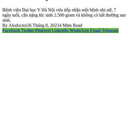
Bệnh viện Đại học Y Hà Nội vừa tiếp nhận một bệnh nhi nữ, 7
ngày tuổi, cân nặng lúc sinh 2.500 gram và không có bất thường sau
sinh.
By
Alodoctor
26 Tháng 8, 2023
4 Mins Read
Facebook
Twitter
Pinterest
LinkedIn
WhatsApp
Email
Telegram