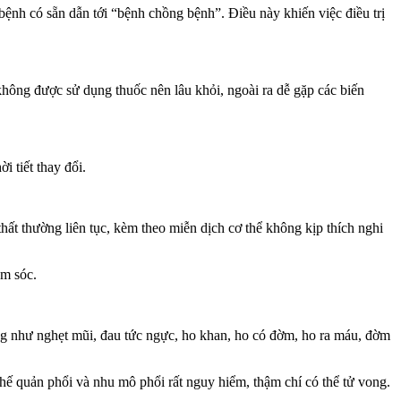
bệnh có sẵn dẫn tới “bệnh chồng bệnh”. Điều này khiến việc điều trị
hông được sử dụng thuốc nên lâu khỏi, ngoài ra dễ gặp các biến
 tiết thay đổi.
hất thường liên tục, kèm theo miễn dịch cơ thể không kịp thích nghi
ăm sóc.
ứng như nghẹt mũi, đau tức ngực, ho khan, ho có đờm, ho ra máu, đờm
phế quản phổi và nhu mô phổi rất nguy hiểm, thậm chí có thể tử vong.