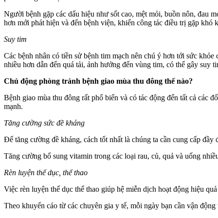
Người bệnh gặp các dấu hiệu như sốt cao, mệt mỏi, buồn nôn, đau mỏ
hơn mới phát hiện và đến bệnh viện, khiến công tác điều trị gặp khó 
Suy tim
Các bệnh nhân có tiền sử bệnh tim mạch nên chú ý hơn tới sức khỏe củ
nhiều hơn dẫn đến quá tải, ảnh hưởng đến vùng tim, có thể gây suy t
Chủ động phòng tránh bệnh giao mùa thu đông thế nào?
Bệnh giao mùa thu đông rất phổ biến và có tác động đến tất cả các đố
mạnh.
Tăng cường sức đề kháng
Để tăng cường đề kháng, cách tốt nhất là chúng ta cần cung cấp đầy
Tăng cường bổ sung vitamin trong các loại rau, củ, quả và uống nh
Rèn luyện thể dục, thể thao
Việc rèn luyện thể dục thể thao giúp hệ miễn dịch hoạt động hiệu quả
Theo khuyến cáo từ các chuyên gia y tế, mỗi ngày bạn cần vận động thể