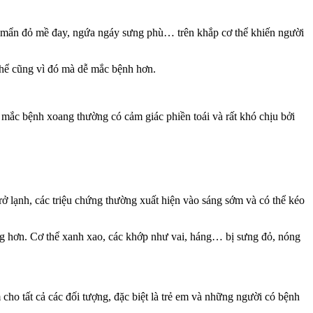
nổi mẩn đỏ mề đay, ngứa ngáy sưng phù… trên khắp cơ thể khiến người
 thể cũng vì đó mà dễ mắc bệnh hơn.
 mắc bệnh xoang thường có cảm giác phiền toái và rất khó chịu bởi
 trở lạnh, các triệu chứng thường xuất hiện vào sáng sớm và có thể kéo
ọng hơn. Cơ thể xanh xao, các khớp như vai, háng… bị sưng đỏ, nóng
 cho tất cả các đối tượng, đặc biệt là trẻ em và những người có bệnh