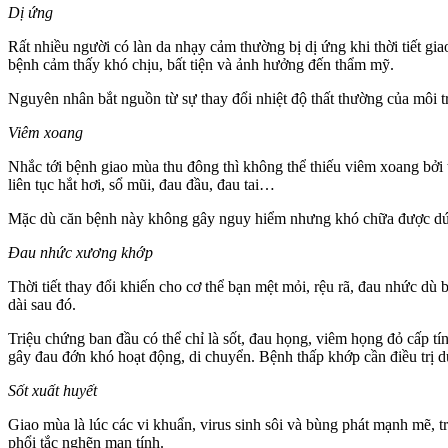
Dị ứng
Rất nhiều người có làn da nhạy cảm thường bị dị ứng khi thời tiết g
bệnh cảm thấy khó chịu, bất tiện và ảnh hưởng đến thẩm mỹ.
Nguyên nhân bắt nguồn từ sự thay đổi nhiệt độ thất thường của môi t
Viêm xoang
Nhắc tới bệnh giao mùa thu đông thì không thể thiếu viêm xoang bởi
liên tục hắt hơi, sổ mũi, đau đầu, đau tai…
Mặc dù căn bệnh này không gây nguy hiểm nhưng khó chữa được dứt 
Đau nhức xương khớp
Thời tiết thay đổi khiến cho cơ thể bạn mệt mỏi, rệu rã, đau nhức dù 
dài sau đó.
Triệu chứng ban đầu có thể chỉ là sốt, đau họng, viêm họng đỏ cấp t
gây đau đớn khó hoạt động, di chuyển. Bệnh thấp khớp cần điều trị dứ
Sốt xuất huyết
Giao mùa là lúc các vi khuẩn, virus sinh sôi và bùng phát mạnh mẽ, t
phổi tắc nghẽn mạn tính.