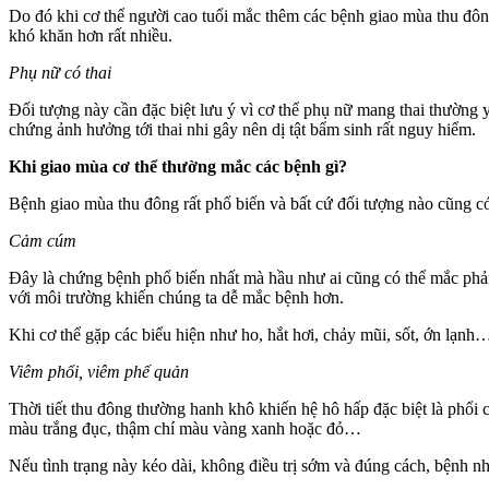
Do đó khi cơ thể người cao tuổi mắc thêm các bệnh giao mùa thu đông
khó khăn hơn rất nhiều.
Phụ nữ có thai
Đối tượng này cần đặc biệt lưu ý vì cơ thể phụ nữ mang thai thường
chứng ảnh hưởng tới thai nhi gây nên dị tật bẩm sinh rất nguy hiểm.
Khi giao mùa cơ thể thường mắc các bệnh gì?
Bệnh giao mùa thu đông rất phổ biến và bất cứ đối tượng nào cũng có
Cảm cúm
Đây là chứng bệnh phổ biến nhất mà hầu như ai cũng có thể mắc phải t
với môi trường khiến chúng ta dễ mắc bệnh hơn.
Khi cơ thể gặp các biểu hiện như ho, hắt hơi, chảy mũi, sốt, ớn lạnh
Viêm phổi, viêm phế quản
Thời tiết thu đông thường hanh khô khiến hệ hô hấp đặc biệt là phổi
màu trắng đục, thậm chí màu vàng xanh hoặc đỏ…
Nếu tình trạng này kéo dài, không điều trị sớm và đúng cách, bệnh n