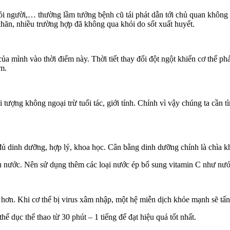
i người,… thường lầm tưởng bệnh cũ tái phát dẫn tới chủ quan không đ
khăn, nhiều trường hợp đã không qua khỏi do sốt xuất huyết.
a mình vào thời điểm này. Thời tiết thay đổi đột ngột khiến cơ thể phả
im.
i tượng không ngoại trừ tuổi tác, giới tính. Chính vì vậy chúng ta cần
 đủ dinh dưỡng, hợp lý, khoa học. Cân bằng dinh dưỡng chính là chìa 
iều nước. Nên sử dụng thêm các loại nước ép bổ sung vitamin C như n
 hơn. Khi cơ thể bị virus xâm nhập, một hệ miễn dịch khỏe mạnh sẽ tấn 
 dục thể thao từ 30 phút – 1 tiếng để đạt hiệu quả tốt nhất.