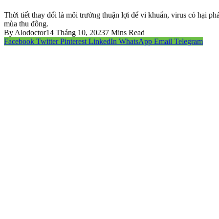
Thời tiết thay đổi là môi trường thuận lợi để vi khuẩn, virus có hại 
mùa thu đông.
By
Alodoctor
14 Tháng 10, 2023
7 Mins Read
Facebook
Twitter
Pinterest
LinkedIn
WhatsApp
Email
Telegram