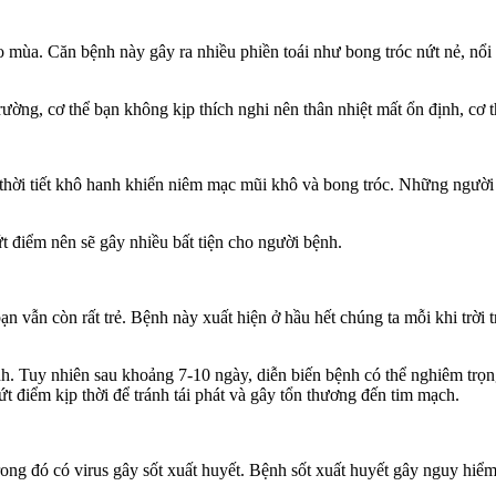
iao mùa. Căn bệnh này gây ra nhiều phiền toái như bong tróc nứt nẻ, 
rường, cơ thể bạn không kịp thích nghi nên thân nhiệt mất ổn định, cơ
 thời tiết khô hanh khiến niêm mạc mũi khô và bong tróc. Những người
điểm nên sẽ gây nhiều bất tiện cho người bệnh.
bạn vẫn còn rất trẻ. Bệnh này xuất hiện ở hầu hết chúng ta mỗi khi trời
ính. Tuy nhiên sau khoảng 7-10 ngày, diễn biến bệnh có thể nghiêm tr
t điểm kịp thời để tránh tái phát và gây tổn thương đến tim mạch.
rong đó có virus gây sốt xuất huyết. Bệnh sốt xuất huyết gây nguy hiểm