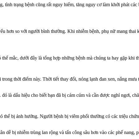
, tình trạng bệnh cũng rất nguy hiểm, tăng nguy cơ làm khởi phát các 
 yếu hơn so với người bình thường. Khi nhiễm bệnh, phụ nữ mang thai k
 thể mắc, dưới đây là tổng hợp những bệnh mà chúng ta hay gặp khi thời
rong thời điểm này. Thời tiết thay đổi, nóng lạnh đan xen, nắng mưa t
… đó là dấu hiệu cho biết bạn đã bị cảm cúm và cần được nghỉ ngơi, ch
 có thể bị ảnh hưởng. Người bệnh bị viêm phổi thường có các triệu ch
hân dễ bị nhiễm trùng lan rộng và tấn công sâu hơn vào các phế nang, 