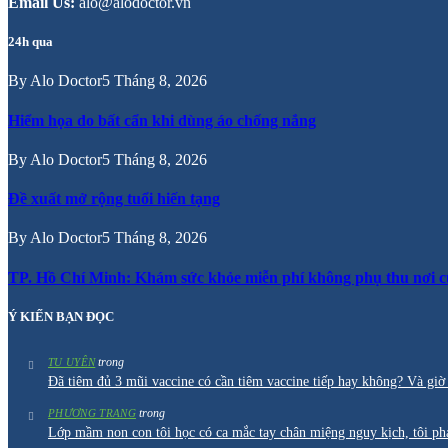
Email Us:
alo@alodoctor.vn
24h qua
By
Alo Doctor
5 Tháng 8, 2026
Hiểm họa do bất cẩn khi dùng áo chống nắng
By
Alo Doctor
5 Tháng 8, 2026
Đề xuất mở rộng tuổi hiến tạng
By
Alo Doctor
5 Tháng 8, 2026
TP. Hồ Chí Minh: Khám sức khỏe miễn phí không phụ thu nơi c
Ý KIẾN BẠN ĐỌC
trong
TU UYÊN
Đã tiêm đủ 3 mũi vaccine có cần tiêm vaccine tiếp hay không? Và g
trong
PHƯƠNG TRANG
Lớp mầm non con tôi học có ca mắc tay chân miệng nguy kịch, tôi ph