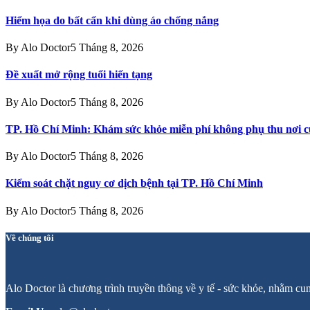
Hiểm họa do bất cẩn khi dùng áo chống nắng
By
Alo Doctor
5 Tháng 8, 2026
Đề xuất mở rộng tuổi hiến tạng
By
Alo Doctor
5 Tháng 8, 2026
TP. Hồ Chí Minh: Khám sức khỏe miễn phí không phụ thu nơi c
By
Alo Doctor
5 Tháng 8, 2026
Kiểm soát chặt nguy cơ dịch bệnh tại TP. Hồ Chí Minh
By
Alo Doctor
5 Tháng 8, 2026
Về chúng tôi
Alo Doctor là chương trình truyền thông về y tế - sức khỏe, nhằm cu