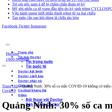
Trẻ em gốc nam á dễ bị chậm chẩn đoán tự kỷ
Mỹ ghi nhận ca tử vong đầu tiên do ký sinh trùng CYCLOS
Vận hành mạng lưới phẫu thuật robot từ xa hai chiều
Tan máu cấp sau khi dùng lá chữa táo bón
Facebook
Twitter
Instagram
Trang chủ
Hotline
Tin mới Doctor
1900.969600
Tin trong nước
Tin quốc tế
Doctor bắt bệnh
Doctor cảnh báo
Doctor nhắc nè
Trang chủ
Chữa lành
»
Quảng Ninh: 30% số ca mắc COVID-19 không có triệu ch
Covid19
Cocktail kháng thể
Video
Đối thoại với Doctor
Quảng Ninh: 30% số ca m
Bản tin Alo Doctor