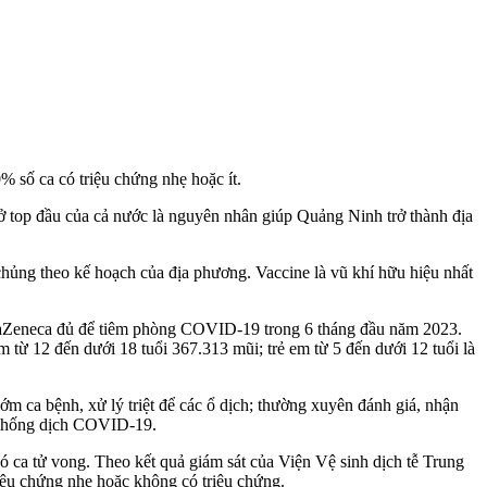
 số ca có triệu chứng nhẹ hoặc ít.
top đầu của cả nước là nguyên nhân giúp Quảng Ninh trở thành địa
ủng theo kế hoạch của địa phương. Vaccine là vũ khí hữu hiệu nhất
straZeneca đủ để tiêm phòng COVID-19 trong 6 tháng đầu năm 2023.
 từ 12 đến dưới 18 tuổi 367.313 mũi; trẻ em từ 5 đến dưới 12 tuổi là
m ca bệnh, xử lý triệt để các ổ dịch; thường xuyên đánh giá, nhận
g, chống dịch COVID-19.
 ca tử vong. Theo kết quả giám sát của Viện Vệ sinh dịch tễ Trung
iệu chứng nhẹ hoặc không có triệu chứng.