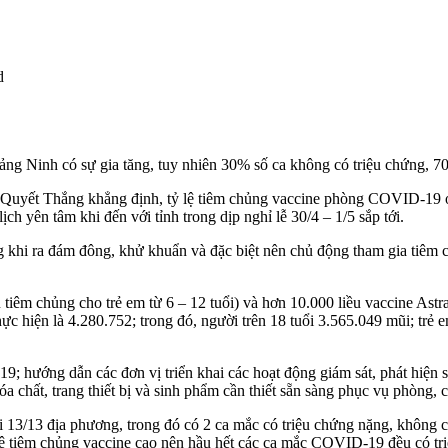
d
g Ninh có sự gia tăng, tuy nhiên 30% số ca không có triệu chứng, 70%
uyết Thắng khẳng định, tỷ lệ tiêm chủng vaccine phòng COVID-19 ở 
ch yên tâm khi đến với tỉnh trong dịp nghỉ lễ 30/4 – 1/5 sắp tới.
hi ra đám đông, khử khuẩn và đặc biệt nên chủ động tham gia tiêm ch
 tiêm chủng cho trẻ em từ 6 – 12 tuổi) và hơn 10.000 liều vaccine A
 hiện là 4.280.752; trong đó, người trên 18 tuổi 3.565.049 mũi; trẻ em
 hướng dẫn các đơn vị triển khai các hoạt động giám sát, phát hiện sớ
, hóa chất, trang thiết bị và sinh phẩm cần thiết sẵn sàng phục vụ phòn
 13/13 địa phương, trong đó có 2 ca mắc có triệu chứng nặng, không có
lệ tiêm chủng vaccine cao nên hầu hết các ca mắc COVID-19 đều có tr