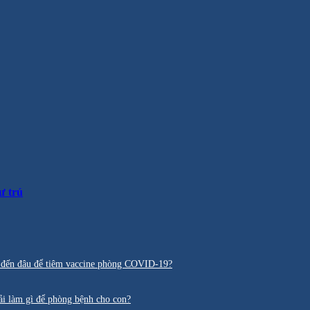
ư trú
iờ đến đâu để tiêm vaccine phòng COVID-19?
ải làm gì để phòng bệnh cho con?