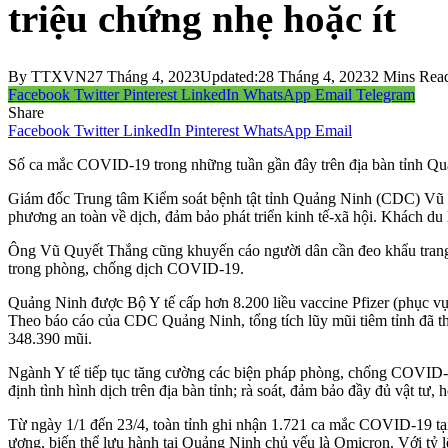
triệu chứng nhẹ hoặc ít
By
TTXVN
27 Tháng 4, 2023
Updated:
28 Tháng 4, 2023
2 Mins Rea
Facebook
Twitter
Pinterest
LinkedIn
WhatsApp
Email
Telegram
Share
Facebook
Twitter
LinkedIn
Pinterest
WhatsApp
Email
Số ca mắc COVID-19 trong những tuần gần đây trên địa bàn tỉnh Quản
Giám đốc Trung tâm Kiểm soát bệnh tật tỉnh Quảng Ninh (CDC) Vũ Q
phương an toàn về dịch, đảm bảo phát triển kinh tế-xã hội. Khách du lị
Ông Vũ Quyết Thắng cũng khuyến cáo người dân cần đeo khẩu trang k
trong phòng, chống dịch COVID-19.
Quảng Ninh được Bộ Y tế cấp hơn 8.200 liều vaccine Pfizer (phục vụ
Theo báo cáo của CDC Quảng Ninh, tổng tích lũy mũi tiêm tỉnh đã thực
348.390 mũi.
Ngành Y tế tiếp tục tăng cường các biện pháp phòng, chống COVID-19;
định tình hình dịch trên địa bàn tỉnh; rà soát, đảm bảo đầy đủ vật tư
Từ ngày 1/1 đến 23/4, toàn tỉnh ghi nhận 1.721 ca mắc COVID-19 tại
ương, biến thể lưu hành tại Quảng Ninh chủ yếu là Omicron. Với tỷ 