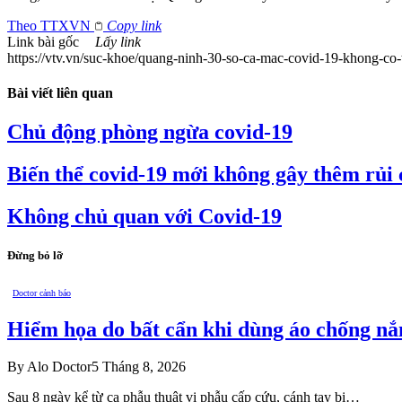
Theo
TTXVN
Copy link
Link bài gốc
Lấy link
https://vtv.vn/suc-khoe/quang-ninh-30-so-ca-mac-covid-19-khong-co
Bài viết liên quan
Chủ động phòng ngừa covid-19
Biến thể covid-19 mới không gây thêm rủi
Không chủ quan với Covid-19
Đừng bỏ lỡ
Doctor cảnh báo
Hiểm họa do bất cẩn khi dùng áo chống nắ
By
Alo Doctor
5 Tháng 8, 2026
Sau 8 ngày kể từ ca phẫu thuật vi phẫu cấp cứu, cánh tay bị…