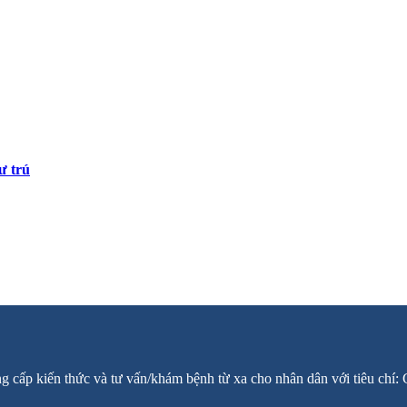
ư trú
ng cấp kiến thức và tư vấn/khám bệnh từ xa cho nhân dân với tiêu chí